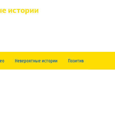
е истории
ео
Невероятные истории
Позитив