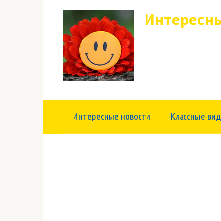
Перейти
Интересны
к
контенту
Интересные новости
Классные вид