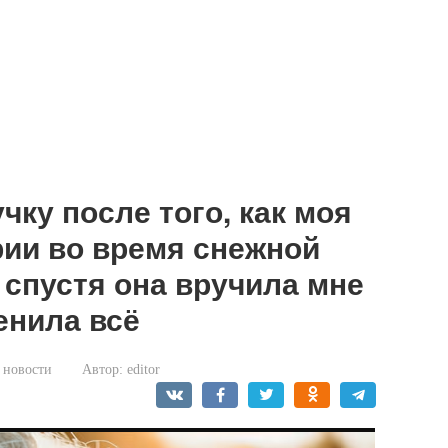
ку после того, как моя
рии во время снежной
 спустя она вручила мне
енила всё
 новости
Автор:
editor