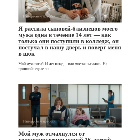
Интересные новости
0
125
Я растила сыновей-близнецов моего
мужа одна в течение 14 лет — как
только они поступили в колледж, он
постучал в нашу дверь и поверг меня
в шок
Мой муж погиб 14 лет назад… или мне так казалось. На
прошлой неделе он
Интересные новости
0
373
Мой муж отмахнулся от
головокружения нашей 16-летней