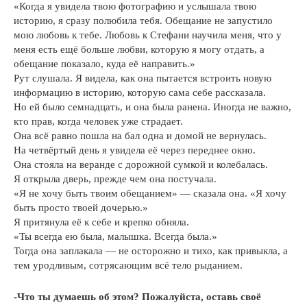
«Когда я увидела твою фотографию и услышала твою
историю, я сразу полюбила тебя. Обещание не запустило
мою любовь к тебе. Любовь к Стефани научила меня, что у
меня есть ещё больше любви, которую я могу отдать, а
обещание показало, куда её направить.»
Рут слушала. Я видела, как она пытается встроить новую
информацию в историю, которую сама себе рассказала.
Но ей было семнадцать, и она была ранена. Иногда не важно,
кто прав, когда человек уже страдает.
Она всё равно пошла на бал одна и домой не вернулась.
На четвёртый день я увидела её через переднее окно.
Она стояла на веранде с дорожной сумкой и колебалась.
Я открыла дверь, прежде чем она постучала.
«Я не хочу быть твоим обещанием» — сказала она. «Я хочу
быть просто твоей дочерью.»
Я притянула её к себе и крепко обняла.
«Ты всегда ею была, малышка. Всегда была.»
Тогда она заплакала — не осторожно и тихо, как привыкла, а
тем уродливым, сотрясающим всё тело рыданием.
-Что ты думаешь об этом? Пожалуйста, оставь своё