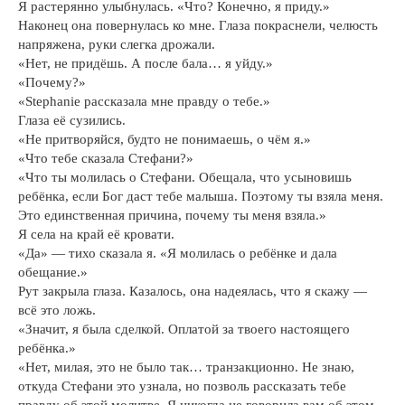
Я растерянно улыбнулась. «Что? Конечно, я приду.»
Наконец она повернулась ко мне. Глаза покраснели, челюсть
напряжена, руки слегка дрожали.
«Нет, не придёшь. А после бала… я уйду.»
«Почему?»
«Stephanie рассказала мне правду о тебе.»
Глаза её сузились.
«Не притворяйся, будто не понимаешь, о чём я.»
«Что тебе сказала Стефани?»
«Что ты молилась о Стефани. Обещала, что усыновишь
ребёнка, если Бог даст тебе малыша. Поэтому ты взяла меня.
Это единственная причина, почему ты меня взяла.»
Я села на край её кровати.
«Да» — тихо сказала я. «Я молилась о ребёнке и дала
обещание.»
Рут закрыла глаза. Казалось, она надеялась, что я скажу —
всё это ложь.
«Значит, я была сделкой. Оплатой за твоего настоящего
ребёнка.»
«Нет, милая, это не было так… транзакционно. Не знаю,
откуда Стефани это узнала, но позволь рассказать тебе