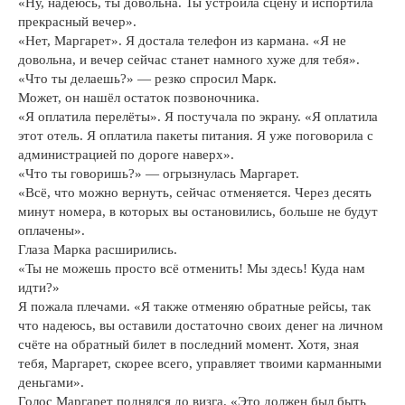
«Ну, надеюсь, ты довольна. Ты устроила сцену и испортила
прекрасный вечер».
«Нет, Маргарет». Я достала телефон из кармана. «Я не
довольна, и вечер сейчас станет намного хуже для тебя».
«Что ты делаешь?» — резко спросил Марк.
Может, он нашёл остаток позвоночника.
«Я оплатила перелёты». Я постучала по экрану. «Я оплатила
этот отель. Я оплатила пакеты питания. Я уже поговорила с
администрацией по дороге наверх».
«Что ты говоришь?» — огрызнулась Маргарет.
«Всё, что можно вернуть, сейчас отменяется. Через десять
минут номера, в которых вы остановились, больше не будут
оплачены».
Глаза Марка расширились.
«Ты не можешь просто всё отменить! Мы здесь! Куда нам
идти?»
Я пожала плечами. «Я также отменяю обратные рейсы, так
что надеюсь, вы оставили достаточно своих денег на личном
счёте на обратный билет в последний момент. Хотя, зная
тебя, Маргарет, скорее всего, управляет твоими карманными
деньгами».
Голос Маргарет поднялся до визга. «Это должен был быть