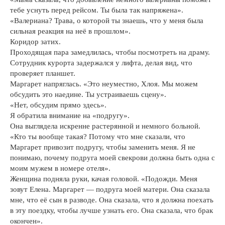
тебе уснуть перед рейсом. Ты была так напряжена».
«Валериана? Трава, о которой ты знаешь, что у меня была
сильная реакция на неё в прошлом».
Коридор затих.
Проходящая пара замедлилась, чтобы посмотреть на драму.
Сотрудник курорта задержался у лифта, делая вид, что
проверяет планшет.
Маргарет напряглась. «Это неуместно, Хлоя. Мы можем
обсудить это наедине. Ты устраиваешь сцену».
«Нет, обсудим прямо здесь».
Я обратила внимание на «подругу».
Она выглядела искренне растерянной и немного больной.
«Кто ты вообще такая? Потому что мне сказали, что
Маргарет привозит подругу, чтобы заменить меня. Я не
понимаю, почему подруга моей свекрови должна быть одна с
моим мужем в номере отеля».
Женщина подняла руки, качая головой. «Подожди. Меня
зовут Елена. Маргарет — подруга моей матери. Она сказала
мне, что её сын в разводе. Она сказала, что я должна поехать
в эту поездку, чтобы лучше узнать его. Она сказала, что брак
окончен».