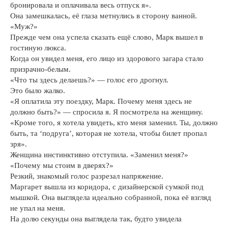
бронировала и оплачивала весь отпуск я».
Она замешкалась, её глаза метнулись в сторону ванной.
«Муж?»
Прежде чем она успела сказать ещё слово, Марк вышел в
гостиную люкса.
Когда он увидел меня, его лицо из здорового загара стало
призрачно-белым.
«Что ты здесь делаешь?» — голос его дрогнул.
Это было жалко.
«Я оплатила эту поездку, Марк. Почему меня здесь не
должно быть?» — спросила я. Я посмотрела на женщину.
«Кроме того, я хотела увидеть, кто меня заменил. Ты, должно
быть, та ‘подруга’, которая не хотела, чтобы билет пропал
зря».
Женщина инстинктивно отступила. «Заменил меня?»
«Почему мы стоим в дверях?»
Резкий, знакомый голос разрезал напряжение.
Маргарет вышла из коридора, с дизайнерской сумкой под
мышкой. Она выглядела идеально собранной, пока её взгляд
не упал на меня.
На долю секунды она выглядела так, будто увидела