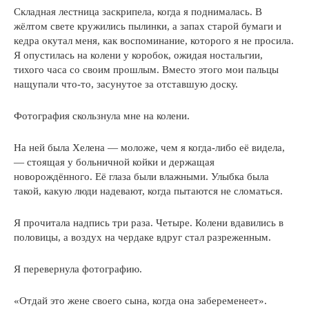
Складная лестница заскрипела, когда я поднималась. В
жёлтом свете кружились пылинки, а запах старой бумаги и
кедра окутал меня, как воспоминание, которого я не просила.
Я опустилась на колени у коробок, ожидая ностальгии,
тихого часа со своим прошлым. Вместо этого мои пальцы
нащупали что-то, засунутое за отставшую доску.
Фотография скользнула мне на колени.
На ней была Хелена — моложе, чем я когда-либо её видела,
— стоящая у больничной койки и держащая
новорождённого. Её глаза были влажными. Улыбка была
такой, какую люди надевают, когда пытаются не сломаться.
Я прочитала надпись три раза. Четыре. Колени вдавились в
половицы, а воздух на чердаке вдруг стал разреженным.
Я перевернула фотографию.
«Отдай это жене своего сына, когда она забеременеет».