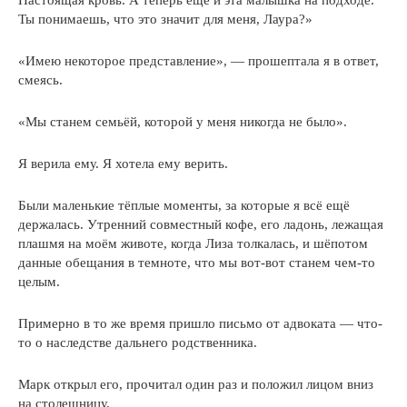
Настоящая кровь. А теперь ещё и эта малышка на подходе.
Ты понимаешь, что это значит для меня, Лаура?»
«Имею некоторое представление», — прошептала я в ответ,
смеясь.
«Мы станем семьёй, которой у меня никогда не было».
Я верила ему. Я хотела ему верить.
Были маленькие тёплые моменты, за которые я всё ещё
держалась. Утренний совместный кофе, его ладонь, лежащая
плашмя на моём животе, когда Лиза толкалась, и шёпотом
данные обещания в темноте, что мы вот-вот станем чем-то
целым.
Примерно в то же время пришло письмо от адвоката — что-
то о наследстве дальнего родственника.
Марк открыл его, прочитал один раз и положил лицом вниз
на столешницу.