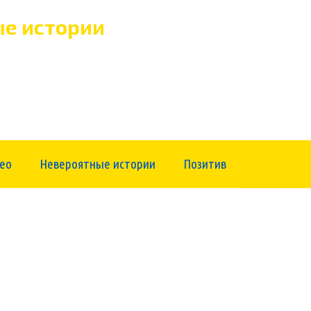
е истории
ео
Невероятные истории
Позитив