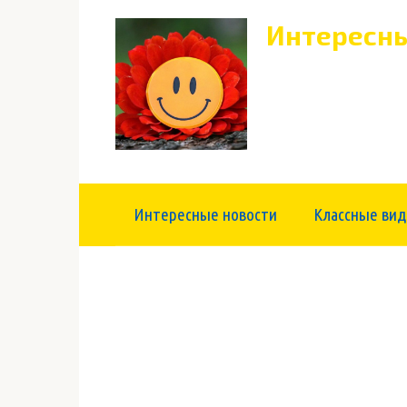
Перейти
Интересны
к
контенту
Интересные новости
Классные вид