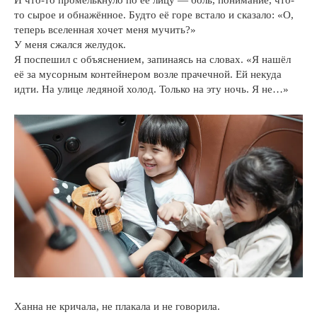
И что-то промелькнуло по её лицу — боль, понимание, что-
то сырое и обнажённое. Будто её горе встало и сказало: «О,
теперь вселенная хочет меня мучить?»
У меня сжался желудок.
Я поспешил с объяснением, запинаясь на словах. «Я нашёл
её за мусорным контейнером возле прачечной. Ей некуда
идти. На улице ледяной холод. Только на эту ночь. Я не…»
Ханна не кричала, не плакала и не говорила.