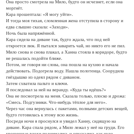
Она просто смотрела на Мило, будто он исчезнет, если она
моргнёт.
Кара прошептала: «Я могу уйти».
И тогда моя тихая, сломленная жена отступила в сторону и
едва слышно сказала: «Заходи».
Ночь была напряжённой.
Кара сидела на диване так, будто ждала, что под ней
откроется люк. Я пытался заварить чай, но никто его не пил.
Мило снова и снова плакал, а Ханна стояла в коридоре, будто
не решалась подойти ближе.
Потом, не говоря ни слова, она пошла на кухню и начала
действовать. Подогрела воду. Нашла полотенца. Соорудила
гнёздышко из одеял рядом с диваном.
Затем схватила пальто и ключи.
Я последовал за ней на веранду. «Куда ты идёшь?»
Она не посмотрела на меня. Сказала только, плоско и дрожа:
«Смесь. Подгузники. Что-нибудь тёплое для него».
Через час она вернулась с пакетами, полными детских вещей,
будто готовилась к этому всю жизнь.
Посреди ночи я проснулся и увидел Ханну, сидящую на
диване. Кара спала рядом, а Мило лежал у неё на груди. Его
крошечные вдохи поднимались и опускались как чудо,