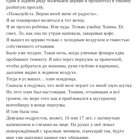
один в заднем ряду маленькой церкви и прошептал в тишину
разбитую просьбу.
«Пожалуйста. Верни моей жене её радость».
Я не планировал молиться в тот вечер.
Я не просил ребёнка. Или чуда. Только улыбку Ханны. Её
смех. То, как она по утрам напевала, заваривая кофе.
Я вышел из церкви только с холодным воздухом и тяжестью
собственного отчаяния.
Было уже поздно. Такая ночь, когда уличные фонари едва
пробивают темноту. Я шёл через переулок за прачечной,
чтобы добраться до машины, руки глубоко в карманах,
дыхание видно в ледяном воздухе.
Тогда я услышал… плач младенца.
Сначала я подумал, что мой мозг играет со мной злую шутку.
Но этот плач был настоящим. Тонким, отчаянным и всё
громче, по мере того как я приближался к мусорному
контейнеру в конце переулка.
И там была она.
Девушка-подросток, может, 16 или 17 лет, с натянутым
капюшоном и слезами на лице. На руках у неё лежал
новорождённый с красным личиком, плачущий так, будто
мир уже нарушил данное ему обещание.