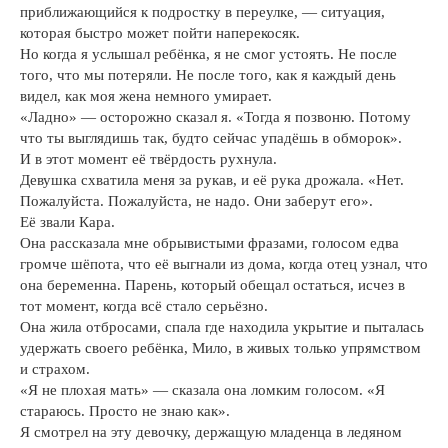
приближающийся к подростку в переулке, — ситуация,
которая быстро может пойти наперекосяк.
Но когда я услышал ребёнка, я не смог устоять. Не после
того, что мы потеряли. Не после того, как я каждый день
видел, как моя жена немного умирает.
«Ладно» — осторожно сказал я. «Тогда я позвоню. Потому
что ты выглядишь так, будто сейчас упадёшь в обморок».
И в этот момент её твёрдость рухнула.
Девушка схватила меня за рукав, и её рука дрожала. «Нет.
Пожалуйста. Пожалуйста, не надо. Они заберут его».
Её звали Кара.
Она рассказала мне обрывистыми фразами, голосом едва
громче шёпота, что её выгнали из дома, когда отец узнал, что
она беременна. Парень, который обещал остаться, исчез в
тот момент, когда всё стало серьёзно.
Она жила отбросами, спала где находила укрытие и пыталась
удержать своего ребёнка, Мило, в живых только упрямством
и страхом.
«Я не плохая мать» — сказала она ломким голосом. «Я
стараюсь. Просто не знаю как».
Я смотрел на эту девочку, держащую младенца в ледяном