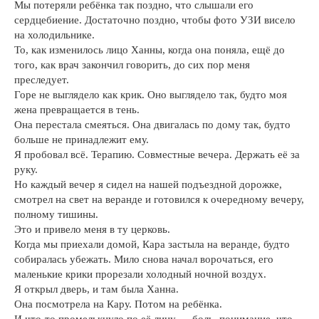
Мы потеряли ребёнка так поздно, что слышали его
сердцебиение. Достаточно поздно, чтобы фото УЗИ висело
на холодильнике.
То, как изменилось лицо Ханны, когда она поняла, ещё до
того, как врач закончил говорить, до сих пор меня
преследует.
Горе не выглядело как крик. Оно выглядело так, будто моя
жена превращается в тень.
Она перестала смеяться. Она двигалась по дому так, будто
больше не принадлежит ему.
Я пробовал всё. Терапию. Совместные вечера. Держать её за
руку.
Но каждый вечер я сидел на нашей подъездной дорожке,
смотрел на свет на веранде и готовился к очередному вечеру,
полному тишины.
Это и привело меня в ту церковь.
Когда мы приехали домой, Кара застыла на веранде, будто
собиралась убежать. Мило снова начал ворочаться, его
маленькие крики прорезали холодный ночной воздух.
Я открыл дверь, и там была Ханна.
Она посмотрела на Кару. Потом на ребёнка.