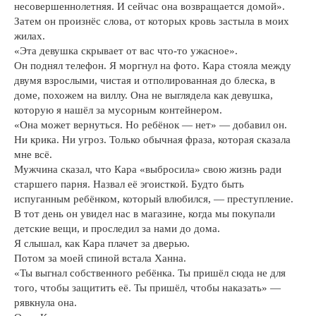
несовершеннолетняя. И сейчас она возвращается домой».
Затем он произнёс слова, от которых кровь застыла в моих
жилах.
«Эта девушка скрывает от вас что-то ужасное».
Он поднял телефон. Я моргнул на фото. Кара стояла между
двумя взрослыми, чистая и отполированная до блеска, в
доме, похожем на виллу. Она не выглядела как девушка,
которую я нашёл за мусорным контейнером.
«Она может вернуться. Но ребёнок — нет» — добавил он.
Ни крика. Ни угроз. Только обычная фраза, которая сказала
мне всё.
Мужчина сказал, что Кара «выбросила» свою жизнь ради
старшего парня. Назвал её эгоисткой. Будто быть
испуганным ребёнком, который влюбился, — преступление.
В тот день он увидел нас в магазине, когда мы покупали
детские вещи, и проследил за нами до дома.
Я слышал, как Кара плачет за дверью.
Потом за моей спиной встала Ханна.
«Ты выгнал собственного ребёнка. Ты пришёл сюда не для
того, чтобы защитить её. Ты пришёл, чтобы наказать» —
рявкнула она.