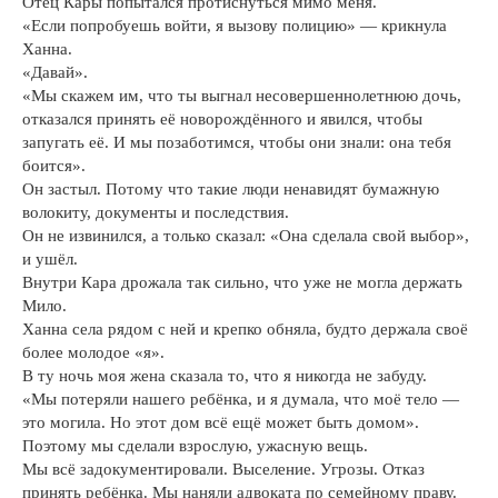
Отец Кары попытался протиснуться мимо меня.
«Если попробуешь войти, я вызову полицию» — крикнула
Ханна.
«Давай».
«Мы скажем им, что ты выгнал несовершеннолетнюю дочь,
отказался принять её новорождённого и явился, чтобы
запугать её. И мы позаботимся, чтобы они знали: она тебя
боится».
Он застыл. Потому что такие люди ненавидят бумажную
волокиту, документы и последствия.
Он не извинился, а только сказал: «Она сделала свой выбор»,
и ушёл.
Внутри Кара дрожала так сильно, что уже не могла держать
Мило.
Ханна села рядом с ней и крепко обняла, будто держала своё
более молодое «я».
В ту ночь моя жена сказала то, что я никогда не забуду.
«Мы потеряли нашего ребёнка, и я думала, что моё тело —
это могила. Но этот дом всё ещё может быть домом».
Поэтому мы сделали взрослую, ужасную вещь.
Мы всё задокументировали. Выселение. Угрозы. Отказ
принять ребёнка. Мы наняли адвоката по семейному праву.