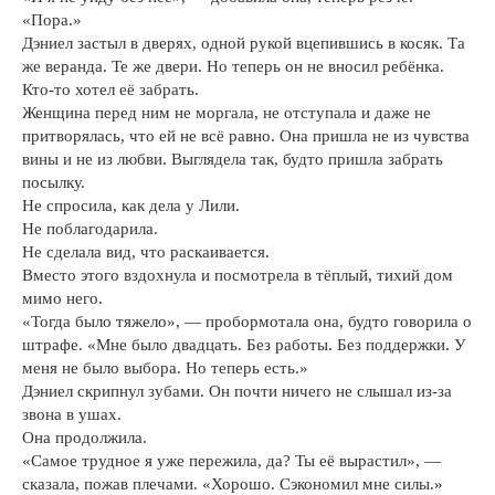
«Пора.»
Дэниел застыл в дверях, одной рукой вцепившись в косяк. Та
же веранда. Те же двери. Но теперь он не вносил ребёнка.
Кто-то хотел её забрать.
Женщина перед ним не моргала, не отступала и даже не
притворялась, что ей не всё равно. Она пришла не из чувства
вины и не из любви. Выглядела так, будто пришла забрать
посылку.
Не спросила, как дела у Лили.
Не поблагодарила.
Не сделала вид, что раскаивается.
Вместо этого вздохнула и посмотрела в тёплый, тихий дом
мимо него.
«Тогда было тяжело», — пробормотала она, будто говорила о
штрафе. «Мне было двадцать. Без работы. Без поддержки. У
меня не было выбора. Но теперь есть.»
Дэниел скрипнул зубами. Он почти ничего не слышал из-за
звона в ушах.
Она продолжила.
«Самое трудное я уже пережила, да? Ты её вырастил», —
сказала, пожав плечами. «Хорошо. Сэкономил мне силы.»