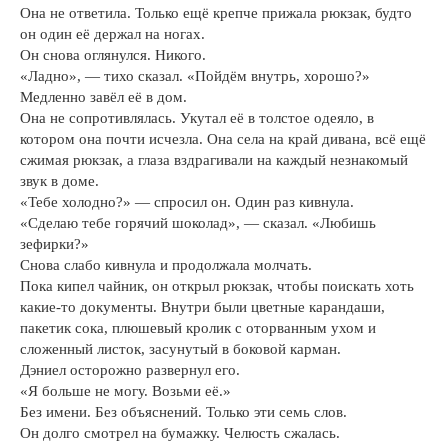
Она не ответила. Только ещё крепче прижала рюкзак, будто
он один её держал на ногах.
Он снова оглянулся. Никого.
«Ладно», — тихо сказал. «Пойдём внутрь, хорошо?»
Медленно завёл её в дом.
Она не сопротивлялась. Укутал её в толстое одеяло, в
котором она почти исчезла. Она села на край дивана, всё ещё
сжимая рюкзак, а глаза вздрагивали на каждый незнакомый
звук в доме.
«Тебе холодно?» — спросил он. Один раз кивнула.
«Сделаю тебе горячий шоколад», — сказал. «Любишь
зефирки?»
Снова слабо кивнула и продолжала молчать.
Пока кипел чайник, он открыл рюкзак, чтобы поискать хоть
какие-то документы. Внутри были цветные карандаши,
пакетик сока, плюшевый кролик с оторванным ухом и
сложенный листок, засунутый в боковой карман.
Дэниел осторожно развернул его.
«Я больше не могу. Возьми её.»
Без имени. Без объяснений. Только эти семь слов.
Он долго смотрел на бумажку. Челюсть сжалась.