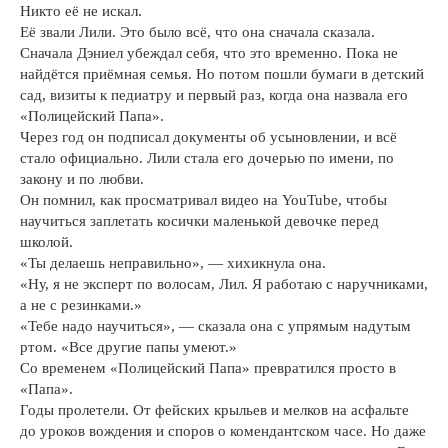
Никто её не искал.
Её звали Лили. Это было всё, что она сначала сказала.
Сначала Дэниел убеждал себя, что это временно. Пока не
найдётся приёмная семья. Но потом пошли бумаги в детский
сад, визиты к педиатру и первый раз, когда она назвала его
«Полицейский Папа».
Через год он подписал документы об усыновлении, и всё
стало официально. Лили стала его дочерью по имени, по
закону и по любви.
Он помнил, как просматривал видео на YouTube, чтобы
научиться заплетать косички маленькой девочке перед
школой.
«Ты делаешь неправильно», — хихикнула она.
«Ну, я не эксперт по волосам, Лил. Я работаю с наручниками,
а не с резинками.»
«Тебе надо научиться», — сказала она с упрямым надутым
ртом. «Все другие папы умеют.»
Со временем «Полицейский Папа» превратился просто в
«Папа».
Годы пролетели. От фейских крыльев и мелков на асфальте
до уроков вождения и споров о комендантском часе. Но даже