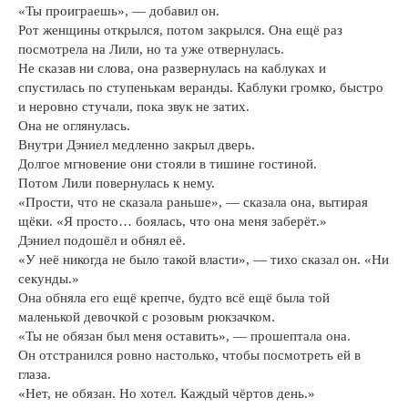
«Ты проиграешь», — добавил он.
Рот женщины открылся, потом закрылся. Она ещё раз
посмотрела на Лили, но та уже отвернулась.
Не сказав ни слова, она развернулась на каблуках и
спустилась по ступенькам веранды. Каблуки громко, быстро
и неровно стучали, пока звук не затих.
Она не оглянулась.
Внутри Дэниел медленно закрыл дверь.
Долгое мгновение они стояли в тишине гостиной.
Потом Лили повернулась к нему.
«Прости, что не сказала раньше», — сказала она, вытирая
щёки. «Я просто… боялась, что она меня заберёт.»
Дэниел подошёл и обнял её.
«У неё никогда не было такой власти», — тихо сказал он. «Ни
секунды.»
Она обняла его ещё крепче, будто всё ещё была той
маленькой девочкой с розовым рюкзачком.
«Ты не обязан был меня оставить», — прошептала она.
Он отстранился ровно настолько, чтобы посмотреть ей в
глаза.
«Нет, не обязан. Но хотел. Каждый чёртов день.»