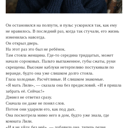
Он остановился на полпути, и пульс ускорился так, как ему
не нравилось. В последний раз, когда так стучали, его жизнь
изменилась навсегда.
Он открыл дверь.
На этот раз это был не ребёнок.
Там стояла женщина. Где-то середина тридцатых, может
начало сороковых. Пальто выглаженное, губы сжаты, руки
скрещены. Высокие каблуки нетерпеливо постукивали по
веранде, будто она уже слишком долго стояла.
Глаза холодные. Расчётливые. И слишком знакомые.
«Я мать Лили», — сказала она без предисловий. «И я пришла
забрать её. Сейчас!»
Дэниел не ответил сразу.
Сначала он даже не понял слов.
Потом они ударили его, как под дых.
Она посмотрела мимо него в дом, будто уже знала, где
комната Лили.
«И я не уйду без неё», — добавила она, теперь резче.