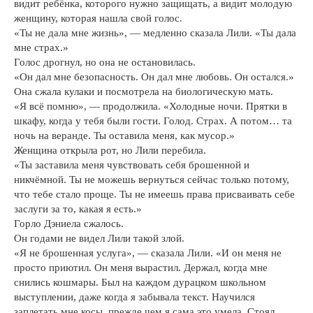
видит ребёнка, которого нужно защищать, а видит молодую
женщину, которая нашла свой голос.
«Ты не дала мне жизнь», — медленно сказала Лили. «Ты дала
мне страх.»
Голос дрогнул, но она не остановилась.
«Он дал мне безопасность. Он дал мне любовь. Он остался.»
Она сжала кулаки и посмотрела на биологическую мать.
«Я всё помню», — продолжила. «Холодные ночи. Прятки в
шкафу, когда у тебя были гости. Голод. Страх. А потом… та
ночь на веранде. Ты оставила меня, как мусор.»
Женщина открыла рот, но Лили перебила.
«Ты заставила меня чувствовать себя брошенной и
никчёмной. Ты не можешь вернуться сейчас только потому,
что тебе стало проще. Ты не имеешь права присваивать себе
заслуги за то, какая я есть.»
Горло Дэниела сжалось.
Он годами не видел Лили такой злой.
«Я не брошенная услуга», — сказала Лили. «И он меня не
просто приютил. Он меня вырастил. Держал, когда мне
снились кошмары. Был на каждом дурацком школьном
выступлении, даже когда я забывала текст. Научился
заплетать мне косы, прежде чем я сама это умела. Стоял