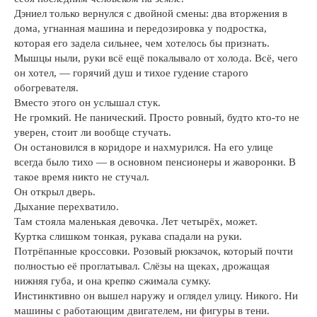
Дэниел только вернулся с двойной смены: два вторжения в
дома, угнанная машина и передозировка у подростка,
которая его задела сильнее, чем хотелось бы признать.
Мышцы ныли, руки всё ещё покалывало от холода. Всё, чего
он хотел, — горячий душ и тихое гудение старого
обогревателя.
Вместо этого он услышал стук.
Не громкий. Не панический. Просто ровный, будто кто-то не
уверен, стоит ли вообще стучать.
Он остановился в коридоре и нахмурился. На его улице
всегда было тихо — в основном пенсионеры и жаворонки. В
такое время никто не стучал.
Он открыл дверь.
Дыхание перехватило.
Там стояла маленькая девочка. Лет четырёх, может.
Куртка слишком тонкая, рукава спадали на руки.
Потрёпанные кроссовки. Розовый рюкзачок, который почти
полностью её проглатывал. Слёзы на щеках, дрожащая
нижняя губа, и она крепко сжимала сумку.
Инстинктивно он вышел наружу и оглядел улицу. Никого. Ни
машины с работающим двигателем, ни фигуры в тени.