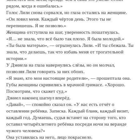
рядом, когда я ошибалась.»
Голос Лили снова сорвался, но глаза остались на женщине.
«Он ловил меня. Каждый чёртов день. Этого ты не
перепишешь. Я не позволю.»
Женщина отступила на шаг, уверенность пошатнулась.
«Я… не знала, что всё было так плохо. Я была молодой.»
«Ты была матерью», — огрызнулась Лили. «И ты сбежала. Ты
знала, что делаешь, так что избавь меня от трогательной
истории.»
У Дэниела на глаза навернулись слёзы, но он молчал,
позволяя Лили говорить за них обоих.
«Я знаю, кто мои настоящие родители», — прошептала она.
Губы женщины скривились в мрачной гримасе. «Хорошо.
Посмотрим, что скажет суд.»
Дэниел наконец шагнул вперёд.
«Давай», — спокойно сказал он. «У нас есть отчёт о
оставлении ребёнка. Записка. Каждый бланк, каждый визит,
каждый год. Думаешь, судья встанет на сторону того, кто
оставил четырёхлетнего ребёнка посреди ночи на веранде
чужого человека?»
Она уставилась на него, лицо покраснело.