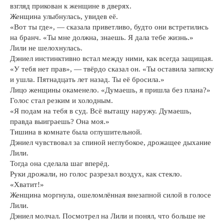
взгляд прикован к женщине в дверях.
Женщина улыбнулась, увидев её.
«Вот ты где», — сказала приветливо, будто они встретились
на бранч. «Ты мне должна, знаешь. Я дала тебе жизнь.»
Лили не шелохнулась.
Дэниел инстинктивно встал между ними, как всегда защищая.
«У тебя нет прав», — твёрдо сказал он. «Ты оставила записку
и ушла. Пятнадцать лет назад. Ты её бросила.»
Лицо женщины окаменело. «Думаешь, я пришла без плана?»
Голос стал резким и холодным.
«Я подам на тебя в суд. Всё вытащу наружу. Думаешь,
правда выиграешь? Она моя.»
Тишина в комнате была оглушительной.
Дэниел чувствовал за спиной неглубокое, дрожащее дыхание
Лили.
Тогда она сделала шаг вперёд.
Руки дрожали, но голос разрезал воздух, как стекло.
«Хватит!»
Женщина моргнула, ошеломлённая внезапной силой в голосе
Лили.
Дэниел молчал. Посмотрел на Лили и понял, что больше не