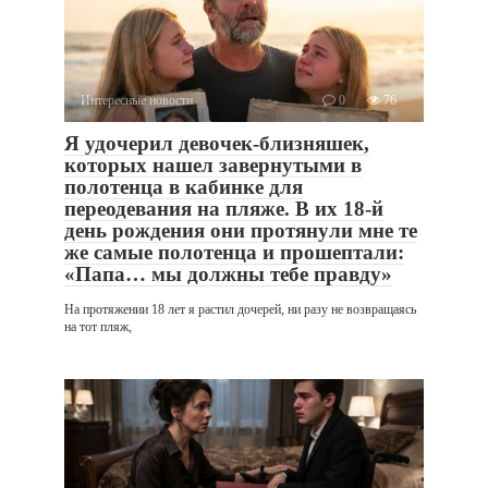
Интересные новости
0
76
Я удочерил девочек-близняшек,
которых нашел завернутыми в
полотенца в кабинке для
переодевания на пляже. В их 18-й
день рождения они протянули мне те
же самые полотенца и прошептали:
«Папа… мы должны тебе правду»
На протяжении 18 лет я растил дочерей, ни разу не возвращаясь
на тот пляж,