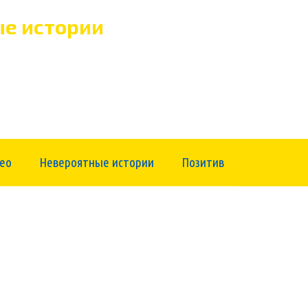
е истории
ео
Невероятные истории
Позитив