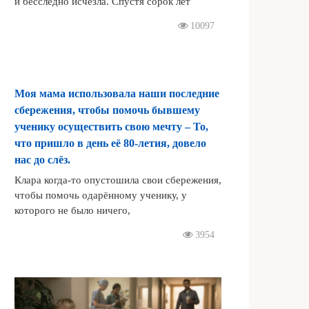
и бесследно исчезла. Спустя сорок лет
10097
Моя мама использовала наши последние
сбережения, чтобы помочь бывшему
ученику осуществить свою мечту – То,
что пришло в день её 80-летия, довело
нас до слёз.
Клара когда-то опустошила свои сбережения,
чтобы помочь одарённому ученику, у
которого не было ничего,
3954