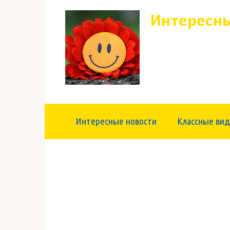
Перейти
Интересны
к
контенту
Интересные новости
Классные вид