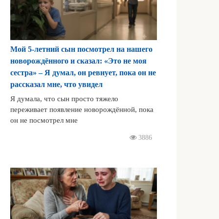
Мой 5-летний сын посмотрел на нашего
новорождённого и сказал: «Это не моя
сестра» – Я думал, он ревнует, пока он не
рассказал мне, что увидел
Я думала, что сын просто тяжело
переживает появление новорождённой, пока
он не посмотрел мне
3886