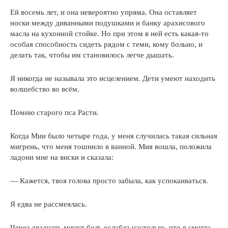
Ей восемь лет, и она невероятно упряма. Она оставляет
носки между диванными подушками и банку арахисового
масла на кухонной стойке. Но при этом в ней есть какая-то
особая способность сидеть рядом с теми, кому больно, и
делать так, чтобы им становилось легче дышать.
Я никогда не называла это исцелением. Дети умеют находить
волшебство во всём.
Помню старого пса Расти.
Когда Мии было четыре года, у меня случилась такая сильная
мигрень, что меня тошнило в ванной. Мия вошла, положила
ладони мне на виски и сказала:
— Кажется, твоя голова просто забыла, как успокаиваться.
Я едва не рассмеялась.
Через двадцать минут боль ослабла настолько, что я смогла