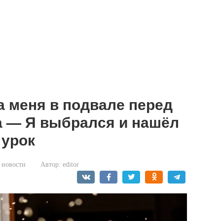
а меня в подвале перед
а — Я выбрался и нашёл
 урок
 новости
Автор:
editor