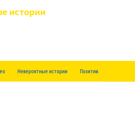
е истории
ео
Невероятные истории
Позитив