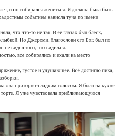
ет, и он собирался жениться. Я должна была быть
 радостным событием нависла туча по имени
няла, что что-то не так. В её глазах был блеск,
улыбкой. Но Джереми, благослови его Бог, был по
не видел того, что видела я.
остью, все собирались и ехали на место
пряжение, густое и удушающее. Всё достигло пика,
азборки.
а она приторно-сладким голосом. Я была на кухне
 торте. Я уже чувствовала приближающуюся