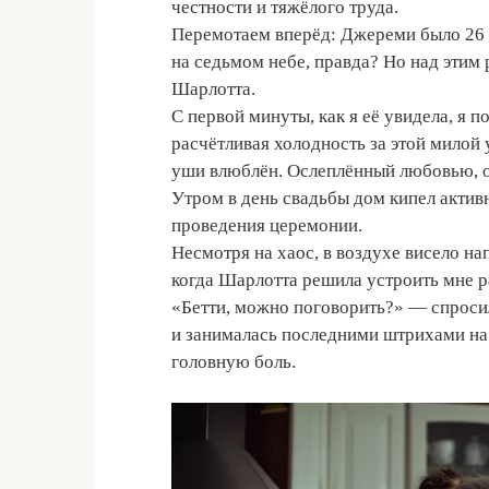
честности и тяжёлого труда.
Перемотаем вперёд: Джереми было 26 л
на седьмом небе, правда? Но над этим
Шарлотта.
С первой минуты, как я её увидела, я по
расчётливая холодность за этой милой 
уши влюблён. Ослеплённый любовью, он 
Утром в день свадьбы дом кипел активн
проведения церемонии.
Несмотря на хаос, в воздухе висело на
когда Шарлотта решила устроить мне р
«Бетти, можно поговорить?» — спросил
и занималась последними штрихами на
головную боль.