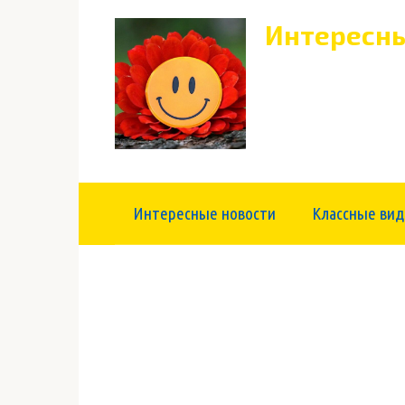
Перейти
Интересны
к
контенту
Интересные новости
Классные вид