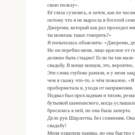
свою пользу».
Её глаза сузились, и затем, как по час
потому что я не выросла в богатой семь
Джереми, который как раз проходил ми
ты можешь такое говорить?»
Я попыталась объяснить: «Джереми, де
Но он перебил меня, лицо красное от гн
должно быть стыдно! Если ты так мало 
свадьбу. В конце концов, это, вероятно
Эти слова глубоко ранили, и у меня за
чем я скажу что-то, о чём пожалею. «
пробормотала я, уходя от напряжения.
Подвал был прохладным и тихим, резкий
бутылкой шампанского, когда услышала
бросилась к ней, но она была заперта.
Дело рук Шарлотты, без сомнения. Она
свадьбу!
Меня охватила паника, но она быстро 