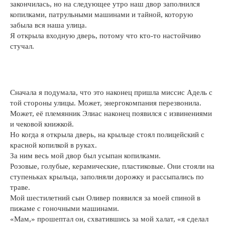
закончилась, но на следующее утро наш двор заполнился
копилками, патрульными машинами и тайной, которую
забыла вся наша улица.
Я открыла входную дверь, потому что кто-то настойчиво
стучал.
Сначала я подумала, что это наконец пришла миссис Адель с
той стороны улицы. Может, энергокомпания перезвонила.
Может, её племянник Элиас наконец появился с извинениями
и чековой книжкой.
Но когда я открыла дверь, на крыльце стоял полицейский с
красной копилкой в руках.
За ним весь мой двор был усыпан копилками.
Розовые, голубые, керамические, пластиковые. Они стояли на
ступеньках крыльца, заполняли дорожку и рассыпались по
траве.
Мой шестилетний сын Оливер появился за моей спиной в
пижаме с гоночными машинами.
«Мам,» прошептал он, схватившись за мой халат, «я сделал