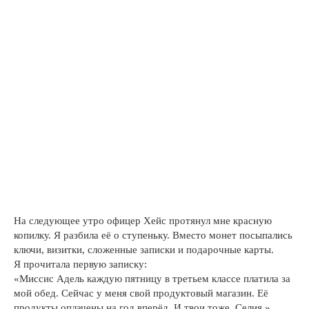
На следующее утро офицер Хейс протянул мне красную
копилку. Я разбила её о ступеньку. Вместо монет посыпались
ключи, визитки, сложенные записки и подарочные карты.
Я прочитала первую записку:
«Миссис Адель каждую пятницу в третьем классе платила за
мой обед. Сейчас у меня свой продуктовый магазин. Её
продукты оплачены на год вперёд. И твои тоже, Селия.»