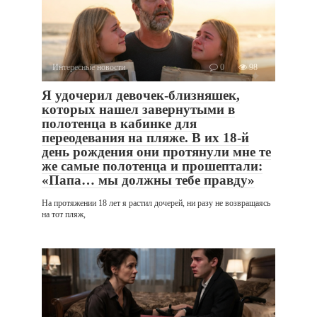
Интересные новости
0
98
Я удочерил девочек-близняшек,
которых нашел завернутыми в
полотенца в кабинке для
переодевания на пляже. В их 18-й
день рождения они протянули мне те
же самые полотенца и прошептали:
«Папа… мы должны тебе правду»
На протяжении 18 лет я растил дочерей, ни разу не возвращаясь
на тот пляж,