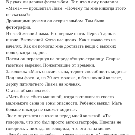
В руках он держал фотоальбом. Тот, что я ему подарила.
«Мама» — прошептал Лиам. «Почему ты мне никогда этого
не сказала?»
Дрожащими руками он открыл альбом. Там были
фотографии.
Из всей жизни Лиама. Его первые шаги. Первый день в
школе. Выпускной. Фото нас двоих. Как я качаю его на
качелях. Как он помогал мне доставать вещи с высоких
полок, когда подрос.
Потом он перевернул на определённую страницу. Старые
газетные вырезки. Пожелтевшие от времени.
Заголовок: «Мать спасает сына, теряет способность ходить»
Под ним фото: я, на 20 лет моложе, в больничной коляске,
держу пятилетнего Лиама на коленях.
Статья объясняла всё.
«Мать была сбита машиной, когда выталкивала своего
маленького сына из зоны опасности. Ребёнок выжил. Мать
больше никогда не сможет ходить».
Лиам опустился на колени перед моей коляской. «Ты
говорила, что это был просто автокатастрофа. Никогда не
говорила… никогда не говорила, что это из-за меня».
«Это было не из-за тебя» — мягко сказала я. «А потому что я