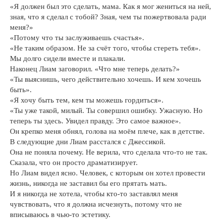
«Я должен был это сделать, мама. Как я мог жениться на ней,
зная, что я сделал с тобой? Зная, чем ты пожертвовала ради
меня?»
«Потому что ты заслуживаешь счастья».
«Не таким образом. Не за счёт того, чтобы стереть тебя».
Мы долго сидели вместе и плакали.
Наконец Лиам заговорил. «Что мне теперь делать?»
«Ты выяснишь, чего действительно хочешь. И кем хочешь
быть».
«Я хочу быть тем, кем ты можешь гордиться».
«Ты уже такой, милый. Ты совершил ошибку. Ужасную. Но
теперь ты здесь. Увидел правду. Это самое важное».
Он крепко меня обнял, голова на моём плече, как в детстве.
В следующие дни Лиам расстался с Джессикой.
Она не поняла почему. Не верила, что сделала что-то не так.
Сказала, что он просто драматизирует.
Но Лиам видел ясно. Человек, с которым он хотел провести
жизнь, никогда не заставил бы его прятать мать.
И я никогда не хотела, чтобы кто-то заставлял меня
чувствовать, что я должна исчезнуть, потому что не
вписываюсь в чью-то эстетику.