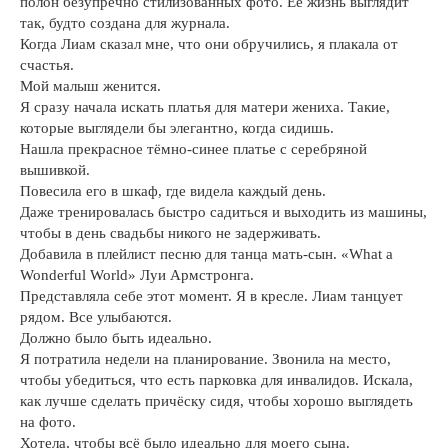
полон безупречно стилизованных фото. Её жизнь выглядит
так, будто создана для журнала.
Когда Лиам сказал мне, что они обручились, я плакала от
счастья.
Мой малыш женится.
Я сразу начала искать платья для матери жениха. Такие,
которые выглядели бы элегантно, когда сидишь.
Нашла прекрасное тёмно-синее платье с серебряной
вышивкой.
Повесила его в шкаф, где видела каждый день.
Даже тренировалась быстро садиться и выходить из машины,
чтобы в день свадьбы никого не задерживать.
Добавила в плейлист песню для танца мать-сын. «What a
Wonderful World» Луи Армстронга.
Представляла себе этот момент. Я в кресле. Лиам танцует
рядом. Все улыбаются.
Должно было быть идеально.
Я потратила недели на планирование. Звонила на место,
чтобы убедиться, что есть парковка для инвалидов. Искала,
как лучше сделать причёску сидя, чтобы хорошо выглядеть
на фото.
Хотела, чтобы всё было идеально для моего сына.