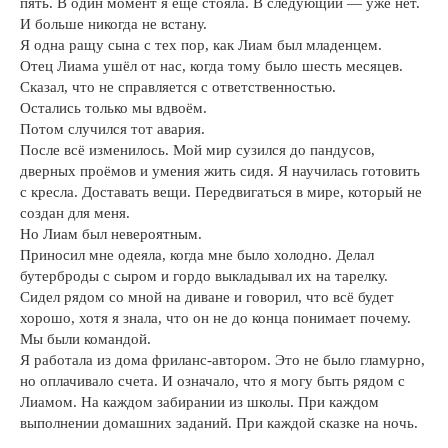
пять. В один момент я ещё стояла. В следующий — уже нет.
И больше никогда не встану.
Я одна ращу сына с тех пор, как Лиам был младенцем.
Отец Лиама ушёл от нас, когда тому было шесть месяцев.
Сказал, что не справляется с ответственностью.
Остались только мы вдвоём.
Потом случился тот авария.
После всё изменилось. Мой мир сузился до пандусов,
дверных проёмов и умения жить сидя. Я научилась готовить
с кресла. Доставать вещи. Передвигаться в мире, который не
создан для меня.
Но Лиам был невероятным.
Приносил мне одеяла, когда мне было холодно. Делал
бутерброды с сыром и гордо выкладывал их на тарелку.
Сидел рядом со мной на диване и говорил, что всё будет
хорошо, хотя я знала, что он не до конца понимает почему.
Мы были командой.
Я работала из дома фриланс-автором. Это не было гламурно,
но оплачивало счета. И означало, что я могу быть рядом с
Лиамом. На каждом забирании из школы. При каждом
выполнении домашних заданий. При каждой сказке на ночь.