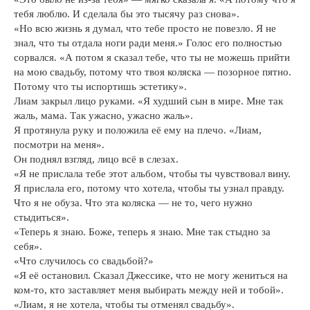
тебя люблю. И сделала бы это тысячу раз снова».
«Но всю жизнь я думал, что тебе просто не повезло. Я не
знал, что ты отдала ноги ради меня.» Голос его полностью
сорвался. «А потом я сказал тебе, что ты не можешь прийти
на мою свадьбу, потому что твоя коляска — позорное пятно.
Потому что ты испортишь эстетику».
Лиам закрыл лицо руками. «Я худший сын в мире. Мне так
жаль, мама. Так ужасно, ужасно жаль».
Я протянула руку и положила её ему на плечо. «Лиам,
посмотри на меня».
Он поднял взгляд, лицо всё в слезах.
«Я не прислала тебе этот альбом, чтобы ты чувствовал вину.
Я прислала его, потому что хотела, чтобы ты узнал правду.
Что я не обуза. Что эта коляска — не то, чего нужно
стыдиться».
«Теперь я знаю. Боже, теперь я знаю. Мне так стыдно за
себя».
«Что случилось со свадьбой?»
«Я её остановил. Сказал Джессике, что не могу жениться на
ком-то, кто заставляет меня выбирать между ней и тобой».
«Лиам, я не хотела, чтобы ты отменял свадьбу».