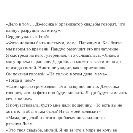
«Дело в том… Джессика и организатор свадьбы говорят, что
пандус разрушит эстетику».
Сердце упало. «Что?»
«Фото должны быть чистыми, мама. Парящими. Как будто
мы парим во времени. Пандус разрушит это впечатление».
Я смотрела на него, уверенная, что ослышалась. «Лиам, я
могу приехать раньше. Дядя Билли может завести меня до
прихода гостей. Никто не увидит, как я приезжаю».
Он покачал головой. «Не только в этом дело, мама».
«Тогда в чём?»
«Само кресло громоздкое. Это позорное пятно. Джессика
говорит, что на фото оно будет мешать. Люди будут замечать
его, а не нас».
Я почувствовала, будто мне дали пощёчину. «То есть вы не
хотите, чтобы я там была? Из-за моей коляски?»
«Мама, не делай из этого проблему инвалидности» —
рявкнул Лиам.
«Это твоя свадьба, милый. Я ни за что в мире не хочу её