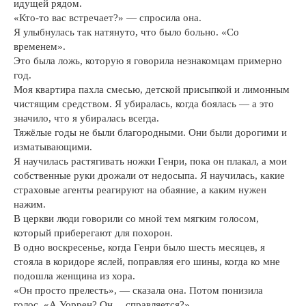
идущей рядом.
«Кто-то вас встречает?» — спросила она.
Я улыбнулась так натянуто, что было больно. «Со
временем».
Это была ложь, которую я говорила незнакомцам примерно
год.
Моя квартира пахла смесью, детской присыпкой и лимонным
чистящим средством. Я убиралась, когда боялась — а это
значило, что я убиралась всегда.
Тяжёлые годы не были благородными. Они были дорогими и
изматывающими.
Я научилась растягивать ножки Генри, пока он плакал, а мои
собственные руки дрожали от недосыпа. Я научилась, какие
страховые агенты реагируют на обаяние, а каким нужен
нажим.
В церкви люди говорили со мной тем мягким голосом,
который приберегают для похорон.
В одно воскресенье, когда Генри было шесть месяцев, я
стояла в коридоре яслей, поправляя его шины, когда ко мне
подошла женщина из хора.
«Он просто прелесть», — сказала она. Потом понизила
голос. «А Уоррен? Он… справляется?»