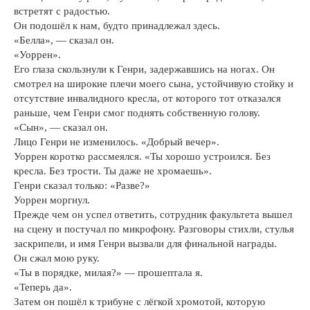
встретят с радостью.
Он подошёл к нам, будто принадлежал здесь.
«Белла», — сказал он.
«Уоррен».
Его глаза скользнули к Генри, задержавшись на ногах. Он
смотрел на широкие плечи моего сына, устойчивую стойку и
отсутствие инвалидного кресла, от которого тот отказался
раньше, чем Генри смог поднять собственную голову.
«Сын», — сказал он.
Лицо Генри не изменилось. «Добрый вечер».
Уоррен коротко рассмеялся. «Ты хорошо устроился. Без
кресла. Без трости. Ты даже не хромаешь».
Генри сказал только: «Разве?»
Уоррен моргнул.
Прежде чем он успел ответить, сотрудник факультета вышел
на сцену и постучал по микрофону. Разговоры стихли, стулья
заскрипели, и имя Генри вызвали для финальной награды.
Он сжал мою руку.
«Ты в порядке, милая?» — прошептала я.
«Теперь да».
Затем он пошёл к трибуне с лёгкой хромотой, которую