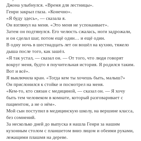
Джона улыбнулся. «Время для лестницы».
Генри закрыл глаза. «Конечно».
«Я буду здесь», — сказала я.
Он взглянул на меня. «Это меня не успокаивает».
Затем он подтянулся. Его челюсть сжалась, ноги задрожали,
и он сделал шаг, потом ещё один… и ещё один.
В одну ночь в шестнадцать лет он вошёл на кухню, тяжело
дыша после того, как зашёл.
«Я так устал, — сказал он. — От того, что люди говорят
вокруг меня, будто я поучительная история. Я родился таким.
Вот и всё».
Я выключила кран. «Тогда кем ты хочешь быть, малыш?»
Он прислонился к стойке и посмотрел на меня.
«Кем-то, кто связан с медициной, — сказал он. — Я хочу
быть тем человеком в комнате, который разговаривает с
пациентом, а не о нём».
Мой сын поступил в медицинскую школу, на вершине класса,
без сомнений.
За несколько дней до выпуска я нашла Генри за нашим
кухонным столом с планшетом вниз лицом и обеими руками,
лежащими плашмя на дереве.