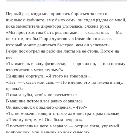
Первый раз, когда мне пришлось бороться за него в
школьном кабинете, ему было семь, он сидел рядом со мной,
пока заместитель директора улыбалась, сложив руки.
«Мы просто хотим быть реалистами, — сказала она. — Мы
не хотим, чтобы Генри чувствовал frustration в классе,
который может двигаться быстрее, чем он успевает».
Генри посмотрел на рабочие листы на её столе. Потом на
неё.
«Ты имеешь в виду физически, — спросил он, — или потому
что считаешь меня глупым?»
Женщина моргнула. «Я этого не говорила».
«Нет, — сказал мой сын. — Но именно это ты имела в виду,
правда?»
Я сжала губы, чтобы не рассмеяться.
В машине потом я всё равно сорвалась.
Он наклонился с заднего сиденья. «Что?»
«Ты не можешь говорить такое администраторам школы».
«Почему нет, мам? Она была неправа».
Я посмотрела на него в зеркало — острые глаза, упрямый
подбородок, мой мальчик во всех смыслах.