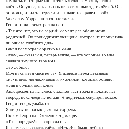
комнаты, в которые мой отец был слишком слаб, чтобы
войти. Он ушёл, когда жизнь перестала выглядеть лёгкой. Она
осталась, когда та перестала выглядеть справедливой».
За столом Уоррен полностью застыл.
Генри тогда посмотрел на него.
«Так что нет, это не гордый момент для обоих моих
родителей. Он принадлежит женщине, которая не пропустила
ни одного тяжёлого дня».
Генри посмотрел обратно на меня.
«Мам, — сказал он, теперь мягче, — всё хорошее во мне
сначала выучило твоё имя».
Это добило.
Моя рука метнулась ко рту. Я плакала перед деканами,
хирургами, незнакомцами и мужчиной, который оставил
меня в больничной койке.
Аплодисменты начались с задней части зала и покатились
вперёд, пока люди не встали. Я поднялась секундой позже.
Генри теперь улыбался.
Я ни разу не посмотрела на Уоррена.
Потом Генри нашёл меня в коридоре.
«Ты в порядке?» — спросил он.
Я засмеялась сквозь слёзы. «Нет. Это было глубоко