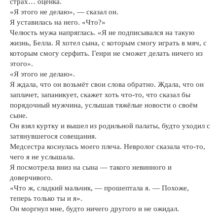
страх… оценка.
«Я этого не делаю», — сказал он.
Я уставилась на него. «Что?»
Челюсть мужа напряглась. «Я не подписывался на такую
жизнь, Белла. Я хотел сына, с которым смогу играть в мяч, с
которым смогу серфить. Генри не сможет делать ничего из
этого».
«Я этого не делаю».
Я ждала, что он возьмёт свои слова обратно. Ждала, что он
заплачет, запаникует, скажет хоть что-то, что сказал бы
порядочный мужчина, услышав тяжёлые новости о своём
сыне.
Он взял куртку и вышел из родильной палаты, будто уходил с
затянувшегося совещания.
Медсестра коснулась моего плеча. Невролог сказала что-то,
чего я не услышала.
Я посмотрела вниз на сына — такого невинного и
доверчивого.
«Что ж, сладкий мальчик, — прошептала я. — Похоже,
теперь только ты и я».
Он моргнул мне, будто ничего другого и не ожидал.