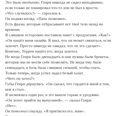
Это было необычно. Генри никогда не сидел неподвижно,
если только не планировал что-то или не был в ярости.
«Что случилось?» — спросила я.
Он поднял взгляд. «Папа позвонил».
Есть фразы, которые отбрасывают всё твоё тело назад во
времени.
Я слишком осторожно поставила пакет с продуктами. «Как?»
«Он нашёл меня онлайн. Я знал, что он может связаться, если
захочет. Просто никогда не ожидал, что он это сделает».
Конечно, Уоррен нашёл его, когда захотел.
Не когда Генри было двенадцать и нам нужны были брекеты,
которые мы не могли себе позволить. Не когда ему было
семнадцать и боль была слишком сильной, чтобы спать.
Только теперь, когда успех надел белый халат.
«Чего он хотел?»
Губы Генри дёрнулись. «Он сказал, что гордится мной и тем,
кем я стал».
Я засмеялась один раз, и это вышло горько и уродливо.
«Он хочет прийти на выпускной», — сказал Генри.
«Нет».
Он помолчал секунду. «Я пригласил его, мам».