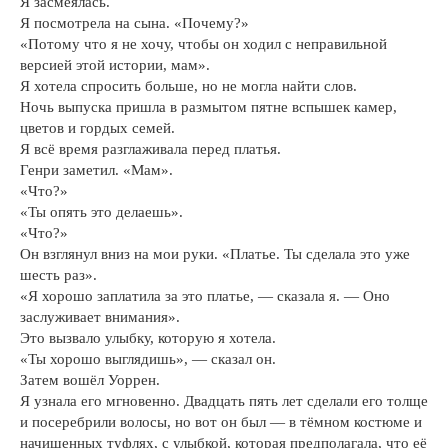
Я засмеялась.
Я посмотрела на сына. «Почему?»
«Потому что я не хочу, чтобы он ходил с неправильной
версией этой истории, мам».
Я хотела спросить больше, но не могла найти слов.
Ночь выпуска пришла в размытом пятне вспышек камер,
цветов и гордых семей.
Я всё время разглаживала перед платья.
Генри заметил. «Мам».
«Что?»
«Ты опять это делаешь».
«Что?»
Он взглянул вниз на мои руки. «Платье. Ты сделала это уже
шесть раз».
«Я хорошо заплатила за это платье, — сказала я. — Оно
заслуживает внимания».
Это вызвало улыбку, которую я хотела.
«Ты хорошо выглядишь», — сказал он.
Затем вошёл Уоррен.
Я узнала его мгновенно. Двадцать пять лет сделали его толще
и посеребрили волосы, но вот он был — в тёмном костюме и
начищенных туфлях, с улыбкой, которая предполагала, что её