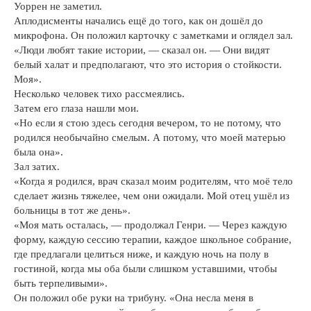
Уоррен не заметил.
Аплодисменты начались ещё до того, как он дошёл до
микрофона. Он положил карточку с заметками и оглядел зал.
«Люди любят такие истории, — сказал он. — Они видят
белый халат и предполагают, что это история о стойкости.
Моя».
Несколько человек тихо рассмеялись.
Затем его глаза нашли мои.
«Но если я стою здесь сегодня вечером, то не потому, что
родился необычайно смелым. А потому, что моей матерью
была она».
Зал затих.
«Когда я родился, врач сказал моим родителям, что моё тело
сделает жизнь тяжелее, чем они ожидали. Мой отец ушёл из
больницы в тот же день».
«Моя мать осталась, — продолжал Генри. — Через каждую
форму, каждую сессию терапии, каждое школьное собрание,
где предлагали целиться ниже, и каждую ночь на полу в
гостиной, когда мы оба были слишком уставшими, чтобы
быть терпеливыми».
Он положил обе руки на трибуну. «Она несла меня в