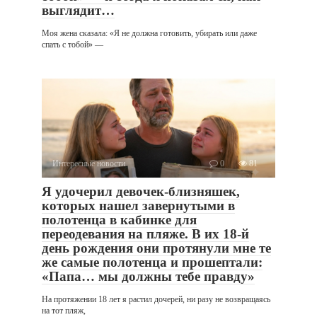
выглядит…
Моя жена сказала: «Я не должна готовить, убирать или даже
спать с тобой» —
Интересные новости
0
81
Я удочерил девочек-близняшек,
которых нашел завернутыми в
полотенца в кабинке для
переодевания на пляже. В их 18-й
день рождения они протянули мне те
же самые полотенца и прошептали:
«Папа… мы должны тебе правду»
На протяжении 18 лет я растил дочерей, ни разу не возвращаясь
на тот пляж,