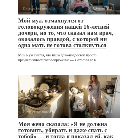
Интересные новости
0
2
Мой муж отмахнулся от
головокружения нашей 16-летней
дочери, но то, что сказал нам врач,
оказалось правдой, с которой ни
одна мать не готова столкнуться
Мой муж считал, что наша дочь-подросток просто
преувеличивает головокружение — я отвезла ее в
Интересные новости
0
3
Моя жена сказала: «Я не должна
готовить, убирать и даже спать с
тобой» — и тогда я показал ей, как